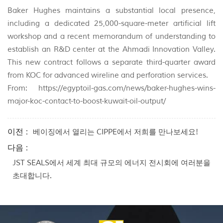
Baker Hughes maintains a substantial local presence,
including a dedicated 25,000-square-meter artificial lift
workshop and a recent memorandum of understanding to
establish an R&D center at the Ahmadi Innovation Valley.
This new contract follows a separate third-quarter award
from KOC for advanced wireline and perforation services.
From: https://egyptoil-gas.com/news/baker-hughes-wins-
major-koc-contact-to-boost-kuwait-oil-output/
이전 :
베이징에서 열리는 CIPPE에서 저희를 만나보세요!
다음 :
JST SEALS에서 세계 최대 규모의 에너지 전시회에 여러분을
초대합니다.