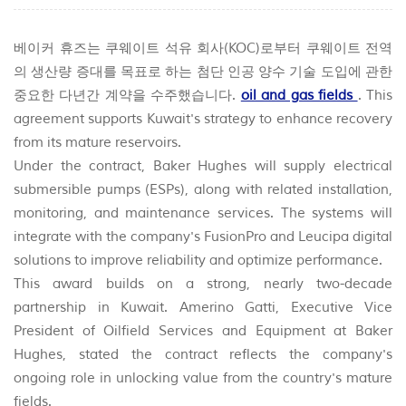
베이커 휴즈는 쿠웨이트 석유 회사(KOC)로부터 쿠웨이트 전역
의 생산량 증대를 목표로 하는 첨단 인공 양수 기술 도입에 관한
중요한 다년간 계약을 수주했습니다.
oil and gas fields
. This
agreement supports Kuwait's strategy to enhance recovery
from its mature reservoirs.
Under the contract, Baker Hughes will supply electrical
submersible pumps (ESPs), along with related installation,
monitoring, and maintenance services. The systems will
integrate with the company's FusionPro and Leucipa digital
solutions to improve reliability and optimize performance.
This award builds on a strong, nearly two-decade
partnership in Kuwait. Amerino Gatti, Executive Vice
President of Oilfield Services and Equipment at Baker
Hughes, stated the contract reflects the company's
ongoing role in unlocking value from the country's mature
fields.