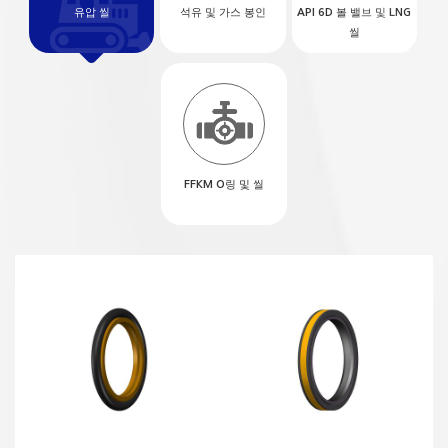
유압 씰
석유 및 가스 봉인
API 6D 볼 밸브 및 LNG
씰
FFKM O링 및 씰