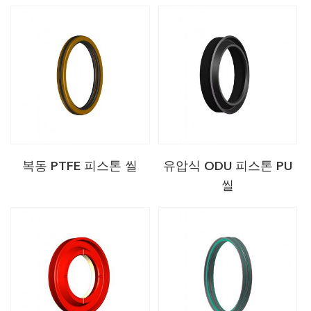
복동 PTFE 피스톤 씰
유압식 ODU 피스톤 PU
씰