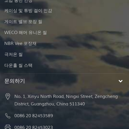
고압 통전 인장
케이싱 및 튜빙 걸이 인감
게이트 밸브 포장 씰
WECO 해머 유니온 씰
NBR Vee 포장재
극저온 씰
다운홀 씰 스택
문의하기
No. 1, Xinyu North Road, Ningxi Street, Zengcheng
District, Guangzhou, China 511340
0086 20 82453589
0086 20 82453023