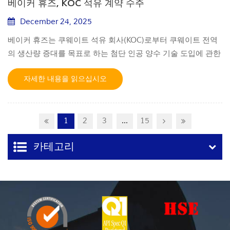
베이커 휴즈, KOC 석유 계약 수주
December 24, 2025
베이커 휴즈는 쿠웨이트 석유 회사(KOC)로부터 쿠웨이트 전역
의 생산량 증대를 목표로 하는 첨단 인공 양수 기술 도입에 관한
중요한 다년간 계약을 수주했습니다. oil and gas fields . This
자세한 내용을 읽으십시오
agreement supports Kuwait's strategy to enhance recovery
from its mature reservoirs. Under the contract, Baker
Hughes will supply electrical submersible pumps (ESPs),
along with related installation, monitoring, and
1
2
3
...
15
maintenance services. The systems will integrate with the
카테고리
company's FusionPro and Leucipa digital solutions to
improve reliability and optimize performance. This award
builds on a strong, nearly two-decade partnership in
Kuwait. Amerino Gatti, Executive Vice President of Oilfield
Services and Equipment at Baker Hughes, stated the
contract reflects the company's ongoing role in unlocking
value from the country's mature fields. Baker Hughes