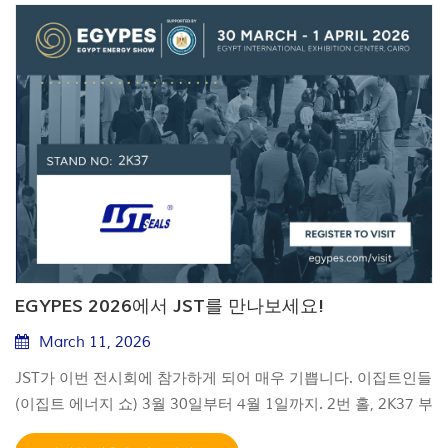
권 클라우드에서 호스팅됩니다. 이 AI 시스템은 엔지니어링 업
무량을 30%–40% 줄여 엔지니어들이 두세 배 더 많은 시추 장
비를 관리할 수 있도록 합니다. 이전에는 하루 종일 걸리던 작업
이 이제 몇 분 안에 완료되며, 보고 주기는 며칠에서 몇 시간으
로 단축되었습니다. 이 시스템은 잠재적인 문제가 확대되기 전
에 이를 표시할 수 있어 사고 대응 시간을 4–12시간 단축하고,
지속적인 모니터링과 AI 기반 인사이트를 통해 시추 장비 가동
중단 1–2일을 방지하는 데 도움을 줍니다. ADNOC의 업스트
림 CEO는 이를 AI에 대한 열망에서 실제 영향으로의 전환이라
고 평가했으며, SLB의 디지털 부문 사장은 이 솔루션이 더욱 자
율적인 운영으로 나아가는 길을 열어준다고 말했습니다. 이 플
랫폼은 현재 ADNOC Drilling의 시추 장비 전체에 완전히 배치
EGYPES 2026에서 JST를 만나보세요!
되어 육상 및 해상 운영 모두를 지원하고 있습니다. 5월에
March 11, 2026
ADNOC Drilling의 CFO는 승인을 받을 경우 회사가 충분한 시
JST가 이번 전시회에 참가하게 되어 매우 기쁩니다. 이집트인들
추 장비, 기술 및 파트너십을 갖추고 있어 2027년까지 UAE의
(이집트 에너지 쇼) 3월 30일부터 4월 1일까지. 2번 홀, 2K37 부
석유 생산 능력을 500만 bbl/d 목표 이상으로 확대할 준비가 되
스. 저희는 귀하를 만나 뵙고 저희 사업에 대해 논의할 수 있기
어 있다고 밝혔습니다. 출처: https://egyptoil-