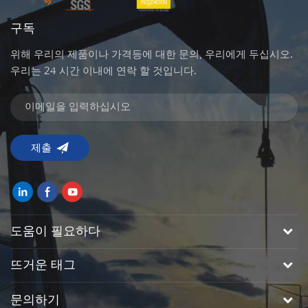
maintains a substantial local presence, including a
구독
dedicated 25,000-square-meter artificial lift workshop and
a recent memorandum of understanding to establish an
위해 우리의 제품이나 가격등에 대한 문의, 우리에게 두십시오.
R&D center at the Ahmadi Innovation Valley. This new
우리는 24 시간 이내에 연락 할 것입니다.
contract follows a separate third-quarter award from KOC
for advanced wireline and perforation services. From:
https://egyptoil-gas.com/news/baker-hughes-wins-major-
koc-contact-to-boost-kuwait-oil-output/
도움이 필요하다
뜨거운 태그
문의하기