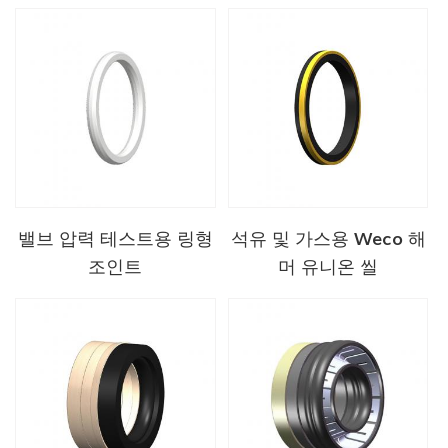
밸브 압력 테스트용 링형
석유 및 가스용 Weco 해
조인트
머 유니온 씰