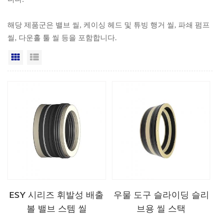
해당 제품군은 밸브 씰, 케이싱 헤드 및 튜빙 행거 씰, 파쇄 펌프
씰, 다운홀 툴 씰 등을 포함합니다.
격자보기
목록보기
ESY 시리즈 휘발성 배출
우물 도구 슬라이딩 슬리
볼 밸브 스템 씰
브용 씰 스택