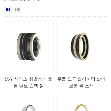
격자보기
목록보기
ESY 시리즈 휘발성 배출
우물 도구 슬라이딩 슬리
볼 밸브 스템 씰
브용 씰 스택