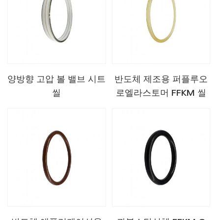
양방향 고압 볼 밸브 시트
반도체 제조용 퍼플루오
씰
로엘라스토머 FFKM 씰