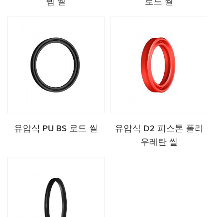
텝 씰
로드 씰
유압식 PU BS 로드 씰
유압식 D2 피스톤 폴리
우레탄 씰