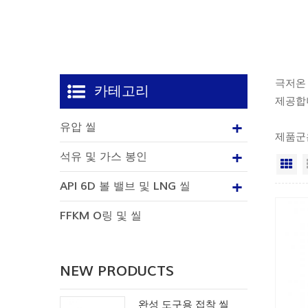
극저온 
카테고리
제공합
유압 씰
제품군은
석유 및 가스 봉인
격
API 6D 볼 밸브 및 LNG 씰
FFKM O링 및 씰
NEW PRODUCTS
완성 도구용 접착 씰