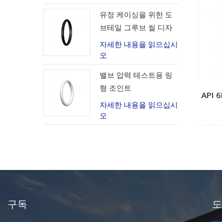
유정 케이싱을 위한 도
브테일 그루브 씰 디자
인
자세한 내용을 읽으십시
오
밸브 압력 테스트용 링
형 조인트
API
자세한 내용을 읽으십시
오
구독
도