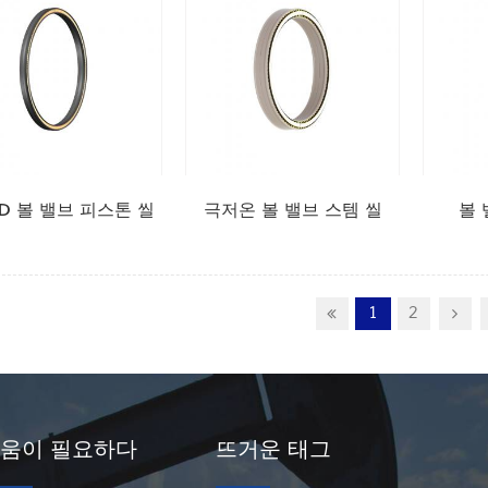
 6D 볼 밸브 피스톤 씰
극저온 볼 밸브 스템 씰
볼 
1
2
움이 필요하다
뜨거운 태그