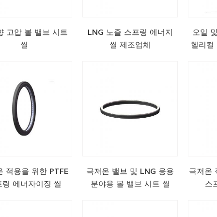
 고압 볼 밸브 시트
LNG 노즐 스프링 에너지
오일 
씰
씰 제조업체
헬리컬
 적용을 위한 PTFE
극저온 밸브 및 LNG 응용
극저온 적
프링 에너자이징 씰
분야용 볼 밸브 시트 씰
스