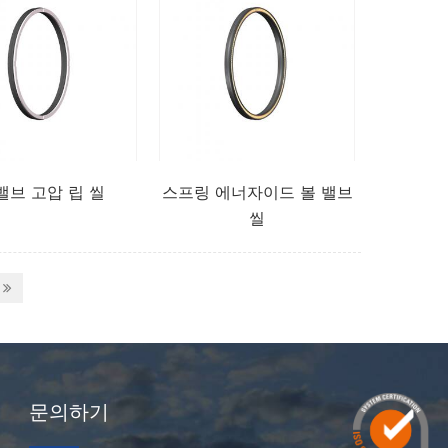
밸브 고압 립 씰
스프링 에너자이드 볼 밸브
씰
문의하기