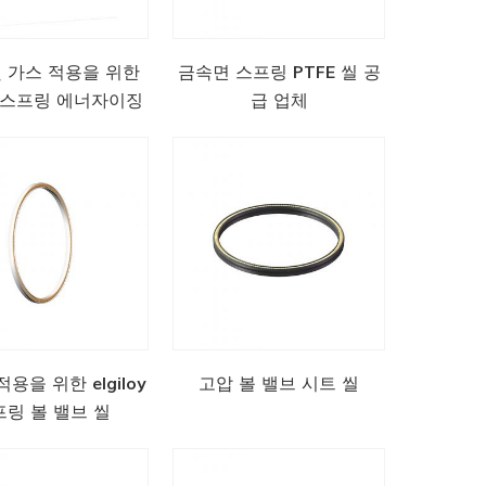
및 가스 적용을 위한
금속면 스프링 PTFE 씰 공
 스프링 에너자이징
급 업체
씰
용을 위한 elgiloy
고압 볼 밸브 시트 씰
프링 볼 밸브 씰