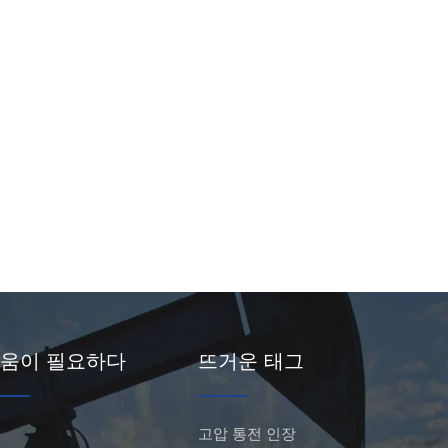
움이 필요하다
뜨거운 태그
고압 통전 인장