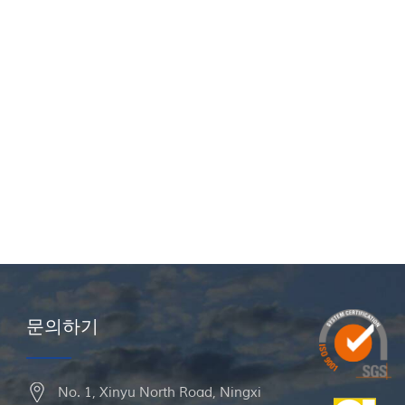
문의하기
No. 1, Xinyu North Road, Ningxi