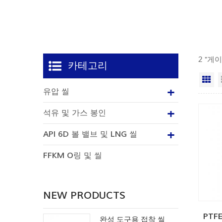
2 "게
카테고리
격
유압 씰
석유 및 가스 봉인
API 6D 볼 밸브 및 LNG 씰
FFKM O링 및 씰
NEW PRODUCTS
PTF
완성 도구용 접착 씰