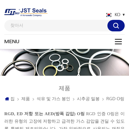
KO
제품
집
제품
석유 및 가스 봉인
시추공 밀봉
RGD O링
RGD, ED 저항 또는 AED(방폭 감압) O링
RGD 인증 O링은 이
러한 유형의 고장에 저항하고 급격한 가스 감압을 견딜 수 있도
록 특별히 제조되었습니다. 가장 일반적으로 사용되는 재질은