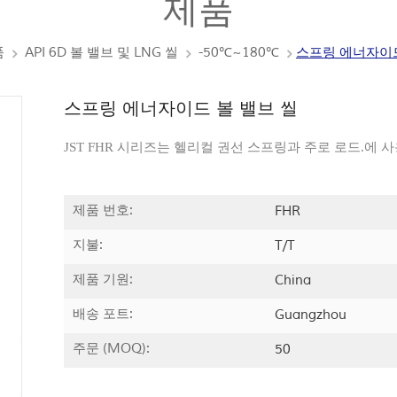
제품
품
API 6D 볼 밸브 및 LNG 씰
-50℃~180℃
스프링 에너자이드
스프링 에너자이드 볼 밸브 씰
JST FHR 시리즈는 헬리컬 권선 스프링과 주로 로드.에
제품 번호:
FHR
지불:
T/T
제품 기원:
China
배송 포트:
Guangzhou
주문 (MOQ):
50