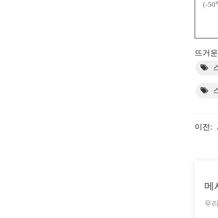
(-5
뜨거운 
이전:
메
우리