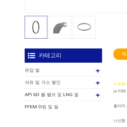
제
카테고리
유압 씰
석유 및 가스 봉인
스프링 
jst 
API 6D 볼 밸브 및 LNG 씰
폴리머 재
FFKM O링 및 씰
나선형 