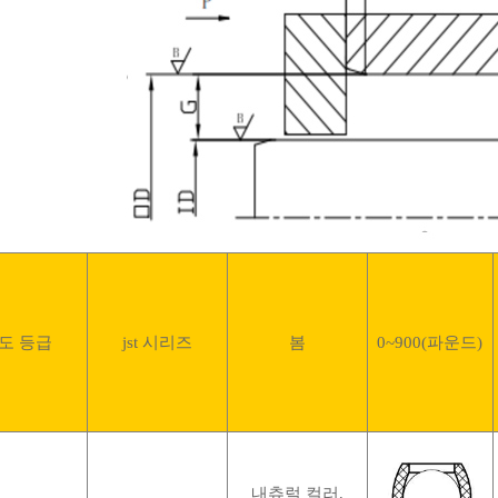
도 등급
jst 시리즈
봄
0~900(파운드)
내츄럴 컬러,