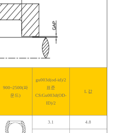
gu003d(od-id)/2
900~2500(파
표준
L 값
운드)
CS:Gu003d(OD-
ID)/2
3.1
4.8