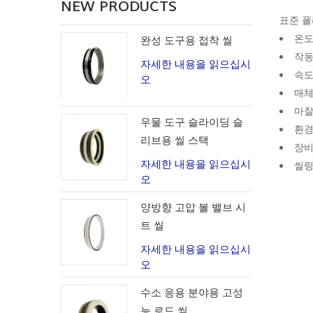
NEW PRODUCTS
표준 폴
온도
완성 도구용 접착 씰
작동
자세한 내용을 읽으십시
속도
오
매체
마찰
우물 도구 슬라이딩 슬
환경(
리브용 씰 스택
장비
자세한 내용을 읽으십시
씰링
오
양방향 고압 볼 밸브 시
트 씰
자세한 내용을 읽으십시
오
수소 응용 분야용 고성
능 로드 씰