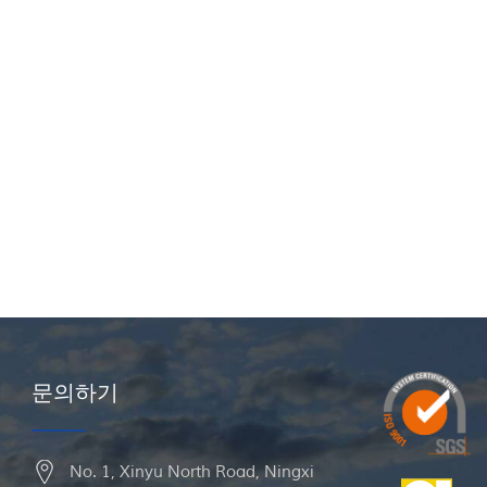
문의하기
No. 1, Xinyu North Road, Ningxi