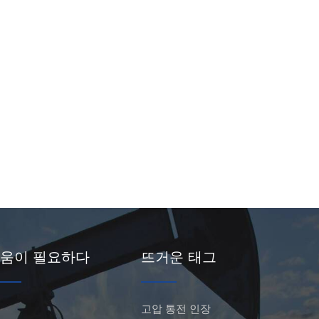
움이 필요하다
뜨거운 태그
고압 통전 인장