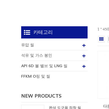
1 " 4
카테고리
격
유압 씰
석유 및 가스 봉인
API 6D 볼 밸브 및 LNG 씰
FFKM O링 및 씰
NEW PRODUCTS
다운
완성 도구용 접착 씰