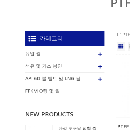
PT
1 " 
카테고리
격
유압 씰
석유 및 가스 봉인
API 6D 볼 밸브 및 LNG 씰
FFKM O링 및 씰
NEW PRODUCTS
PTF
완성 도구용 접착 씰