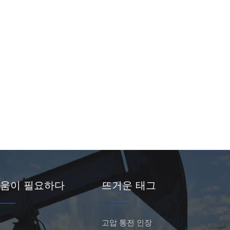
움이 필요하다
뜨거운 태그
고압 통전 인장