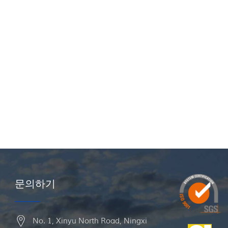
문의하기
No. 1, Xinyu North Road, Ningxi