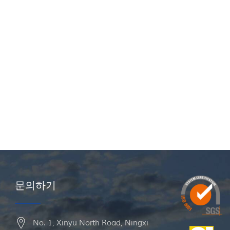
문의하기
No. 1, Xinyu North Road, Ningxi