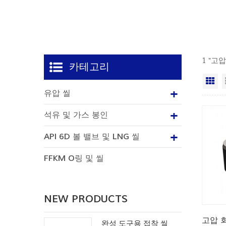
1 "고
카테고리
격
유압 씰
석유 및 가스 봉인
API 6D 볼 밸브 및 LNG 씰
FFKM O링 및 씰
NEW PRODUCTS
고압 
완성 도구용 접착 씰