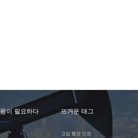
움이 필요하다
뜨거운 태그
고압 통전 인장