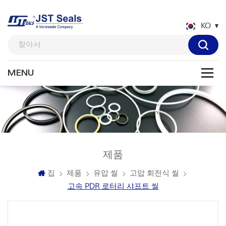
KO
제품
집
제품
유압 씰
고압 회전식 씰
고속 PDR 로터리 샤프트 ​​씰