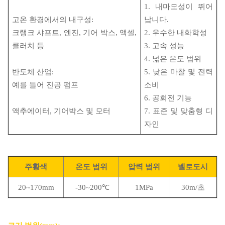
1. 내마모성이 뛰어
고온 환경에서의 내구성:
납니다.
크랭크 샤프트, 엔진, 기어 박스, 액셀,
2. 우수한 내화학성
클러치 등
3. 고속 성능
4. 넓은 온도 범위
반도체 산업:
5. 낮은 마찰 및 전력
예를 들어 진공 펌프
소비
6. 공회전 기능
액추에이터, 기어박스 및 모터
7. 표준 및 맞춤형 디
자인
주황색
온도 범위
압력 범위
벨로
도시
20~170mm
-30~200℃
1MPa
30m/초