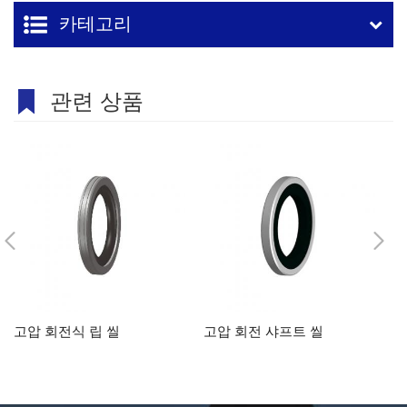
카테고리
관련 상품
고압 회전식 립 씰
고압 회전 샤프트 씰
유