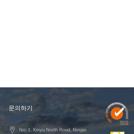
문의하기
No. 1, Xinyu North Road, Ningxi