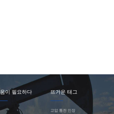
움이 필요하다
뜨거운 태그
고압 통전 인장