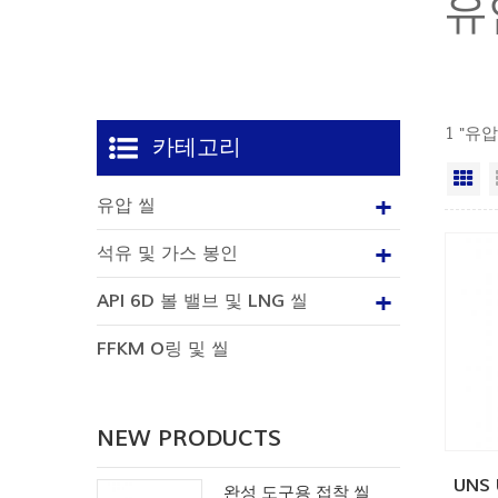
유
1 "유
카테고리
격
유압 씰
석유 및 가스 봉인
API 6D 볼 밸브 및 LNG 씰
FFKM O링 및 씰
NEW PRODUCTS
UNS
완성 도구용 접착 씰