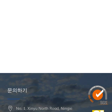
문의하기
No. 1, Xinyu North Road, Ningxi