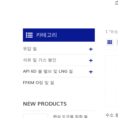
1 "수
카테고리
격
유압 씰
석유 및 가스 봉인
API 6D 볼 밸브 및 LNG 씰
FFKM O링 및 씰
NEW PRODUCTS
수소 
완성 도구용 접착 씰