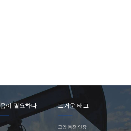
움이 필요하다
뜨거운 태그
고압 통전 인장