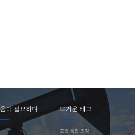
움이 필요하다
뜨거운 태그
고압 통전 인장