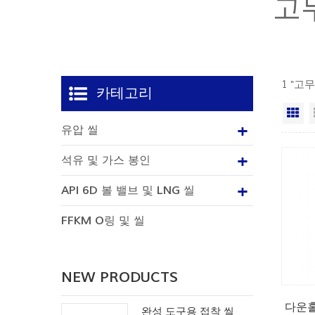
고
1 "고
카테고리
격
유압 씰
석유 및 가스 봉인
API 6D 볼 밸브 및 LNG 씰
FFKM O링 및 씰
NEW PRODUCTS
다운홀
완성 도구용 접착 씰