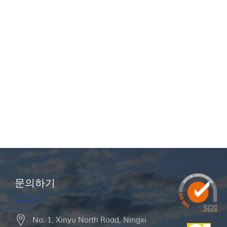
문의하기
No. 1, Xinyu North Road, Ningxi