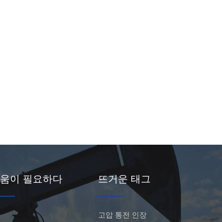
움이 필요하다
뜨거운 태그
고압 통전 인장