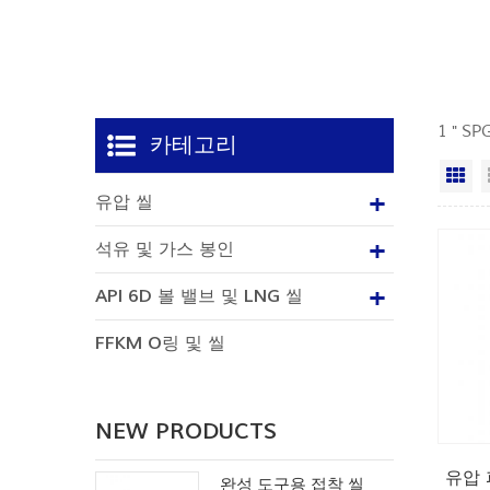
1 " 
카테고리
격
유압 씰
석유 및 가스 봉인
API 6D 볼 밸브 및 LNG 씰
FFKM O링 및 씰
NEW PRODUCTS
유압 
완성 도구용 접착 씰