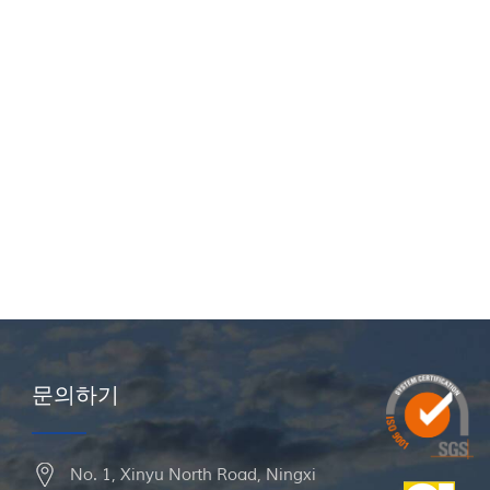
문의하기
No. 1, Xinyu North Road, Ningxi