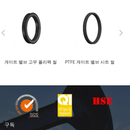
게이트 밸브 고무 폴리팩 씰
PTFE 게이트 밸브 시트 씰
F
킹
구독