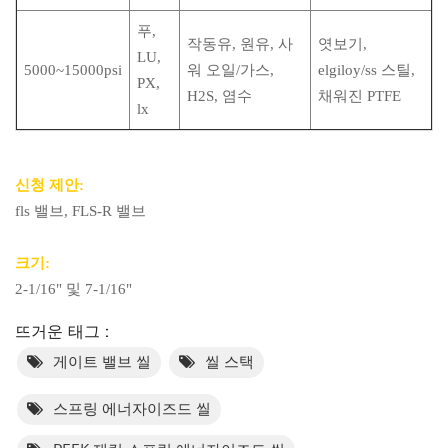
푸,
작동유, 원유, 사
엿보기,
LU,
5000~15000psi
워 오일/가스,
elgiloy/ss 스틸,
PX,
H2S, 염수
채워진 PTFE
lx
신청 제안:
fls 밸브, FLS-R 밸브
크기:
2-1/16" 및 7-1/16"
뜨거운 태그 :
게이트 밸브 씰
씰 스택
스프링 에너자이즈드 씰