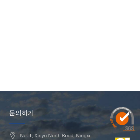
문의하기
No. 1, Xinyu North Road, Ningxi