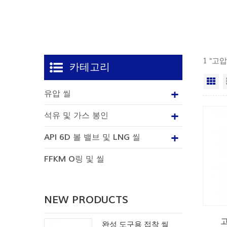
1 "고
카테고리
격
유압 씰
석유 및 가스 봉인
API 6D 볼 밸브 및 LNG 씰
FFKM O링 및 씰
NEW PRODUCTS
고
완성 도구용 접착 씰