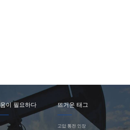
움이 필요하다
뜨거운 태그
고압 통전 인장