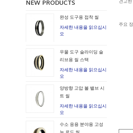
견고한 
NEW PRODUCTS
완성 도구용 접착 씰
주요 장
자세한 내용을 읽으십시
오
우물 도구 슬라이딩 슬
리브용 씰 스택
자세한 내용을 읽으십시
오
양방향 고압 볼 밸브 시
트 씰
자세한 내용을 읽으십시
오
수소 응용 분야용 고성
능 로드 씰