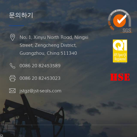
문의하기
No. 1, Xinyu North Road, Ningxi
Street, Zengcheng District,
Guangzhou, China 511340
0086 20 82453589
0086 20 82453023
jstgz@jst-seals.com
유.