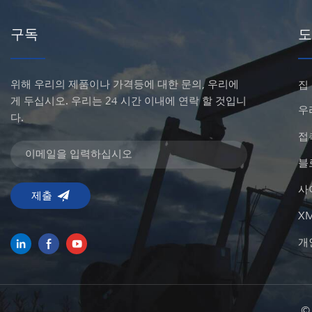
구독
도
위해 우리의 제품이나 가격등에 대한 문의, 우리에
집
게 두십시오. 우리는 24 시간 이내에 연락 할 것입니
우
다.
접
블
사
X
개
©