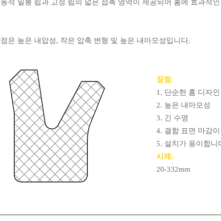
동적 밀봉 립과 고정 립의 넓은 접촉 영역이 제공되어 홈에 효과적인
점은 높은 내압성, 작은 압축 변형 및 높은 내마모성입니다.
장점:
1. 단순한 홈 디자인
2. 높은 내마모성
3. 긴 수명
4. 결합 표면 마감
5. 설치가 용이합니
시
제:
20-332mm