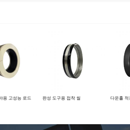
고성능 로드
완성 도구용 접착 씰
다운홀 적용을 