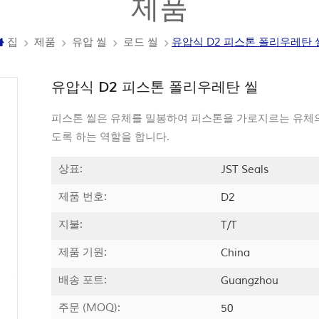
제품
집
제품
유압 씰
로드 씰
유압식 D2 피스톤 폴리우레탄 
유압식 D2 피스톤 폴리우레탄 씰
피스톤 씰은 유체를 밀봉하여 피스톤을 가로지르는 유체의
도록 하는 역할을 합니다.
상표:
JST Seals
제품 번호:
D2
지불:
T/T
제품 기원:
China
배송 포트:
Guangzhou
주문 (MOQ):
50