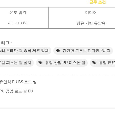
근무 조건
온도 범위
미디어
-35~+100℃
광유 기반 유압유
태그 :
폴리 우레탄 씰 중국 제조 업체
간단한 그루브 디자인 PU 씰
유압 피스톤 씰 설치
유압 산업 PU 피스톤 씰
유압 PU
유압식 PU BS 로드 씰
PU 공압 로드 씰 EU