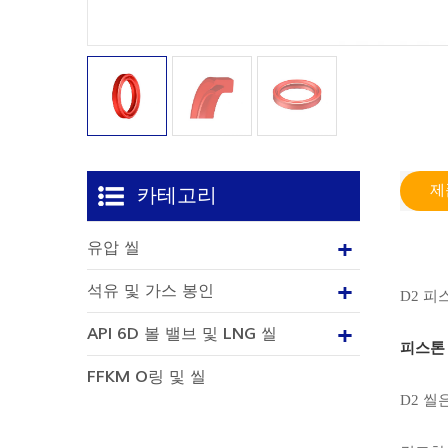
제
카테고리
유압 씰
석유 및 가스 봉인
D2 피
API 6D 볼 밸브 및 LNG 씰
피스톤
FFKM O링 및 씰
D2 씰