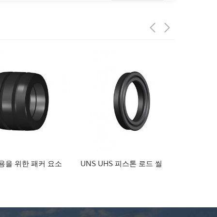
위한 패커 요소
UNS UHS 피스톤 로드 씰
LNG 노즐 
조업체