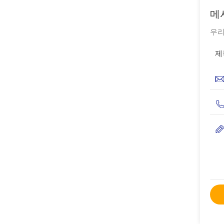
메
우리
제