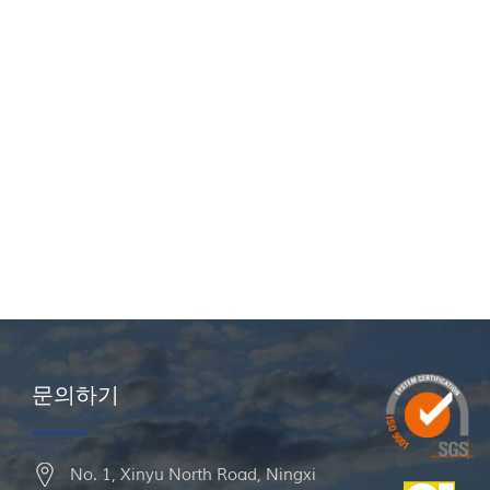
문의하기
No. 1, Xinyu North Road, Ningxi