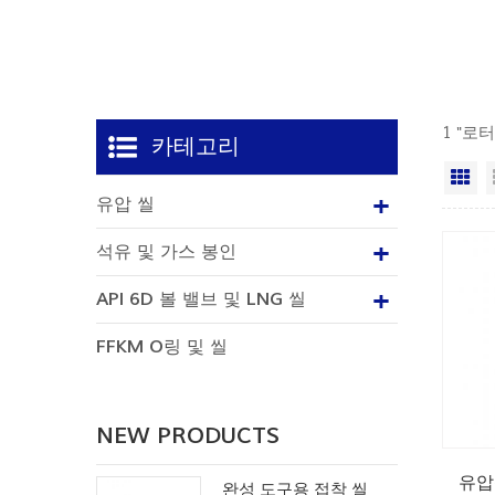
1 "로터
카테고리
격
유압 씰
석유 및 가스 봉인
API 6D 볼 밸브 및 LNG 씰
FFKM O링 및 씰
NEW PRODUCTS
유압
완성 도구용 접착 씰