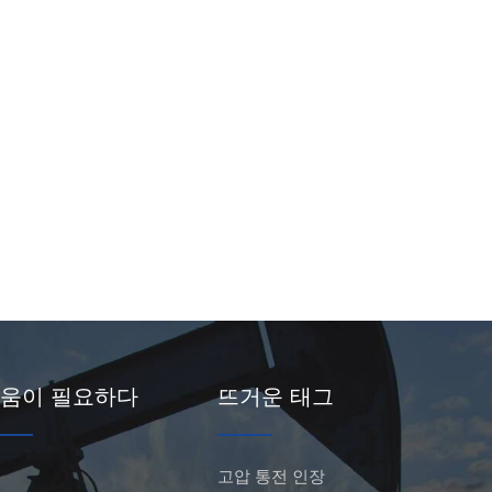
움이 필요하다
뜨거운 태그
고압 통전 인장