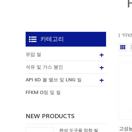
1 "FF
카테고리
격
유압 씰
석유 및 가스 봉인
API 6D 볼 밸브 및 LNG 씰
FFKM O링 및 씰
NEW PRODUCTS
고성능
완성 도구용 접착 씰