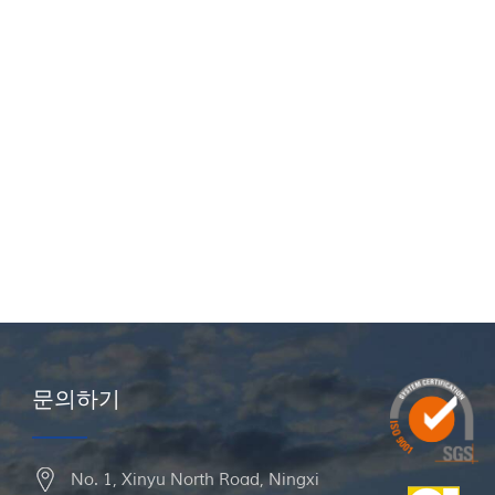
문의하기
No. 1, Xinyu North Road, Ningxi