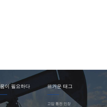
움이 필요하다
뜨거운 태그
고압 통전 인장