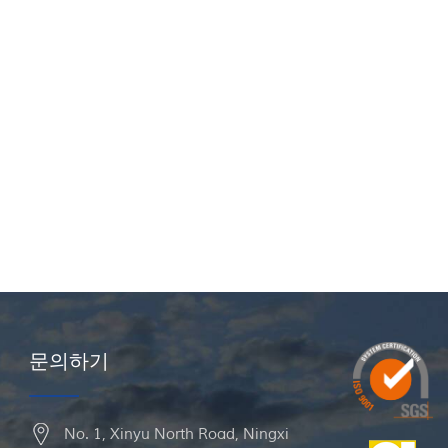
문의하기
No. 1, Xinyu North Road, Ningxi