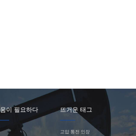
움이 필요하다
뜨거운 태그
고압 통전 인장