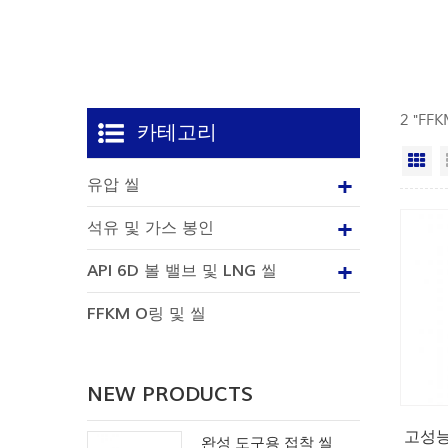
2 "F
카테고리
격
유압 씰
석유 및 가스 봉인
API 6D 볼 밸브 및 LNG 씰
FFKM O링 및 씰
NEW PRODUCTS
고성능
완성 도구용 접착 씰