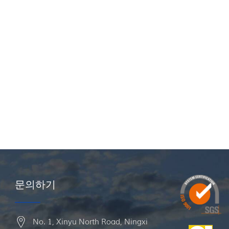
문의하기
No. 1, Xinyu North Road, Ningxi