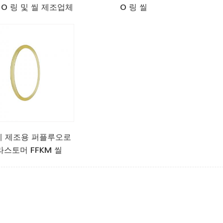
 O 링 및 씰 제조업체
O 링 씰
체 제조용 퍼플루오로
라스토머 FFKM 씰