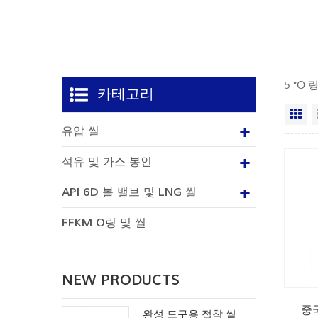
5 "O 
카테고리
격
유압 씰
석유 및 가스 봉인
API 6D 볼 밸브 및 LNG 씰
FFKM O링 및 씰
NEW PRODUCTS
중
완성 도구용 접착 씰