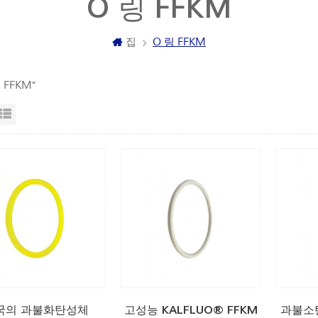
O 링 FFKM
집
O 링 FFKM
링 FFKM"
자보기
목록보기
국의 과불화탄성체
고성능 KALFLUO® FFKM
과불소탄