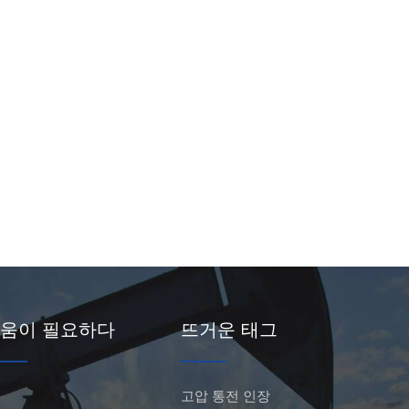
움이 필요하다
뜨거운 태그
고압 통전 인장